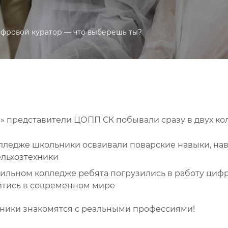
ифровой куратор — что выберешь ты?
» представители ЦОПП СК побывали сразу в двух ко
лледже школьники осваивали поварские навыки, на
ельхозтехники
ильном колледже ребята погрузились в работу циф
ойтись в современном мире
ьники знакомятся с реальными профессиями!