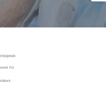
лледжах:
выки по
ровых