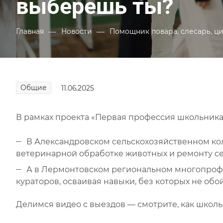
выберешь ты?
—
—
Главная
Новости
Помощник повара, слесарь, ц
Общие
11.06.2025
В рамках проекта «Первая профессия школьника
В Александровском сельскохозяйственном ко
ветеринарной обработке животных и ремонту с
А в Лермонтовском региональном многопроф
кураторов, осваивая навыки, без которых не об
Делимся видео с выездов — смотрите, как школ