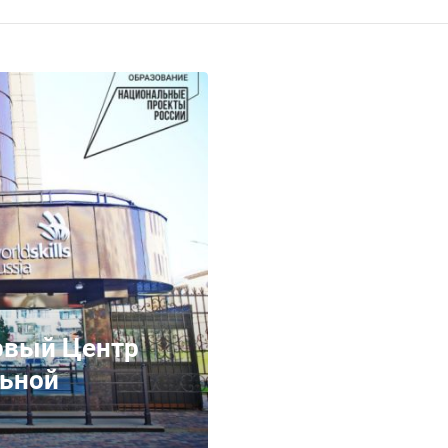
рвый Центр
ьной