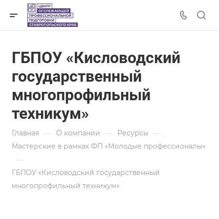
ГБПОУ «Кисловодский
государственный
многопрофильный
техникум»
—
—
—
Главная
О компании
Ресурсы
Мастерские в рамках ФП «Молодые профессионалы»
—
ГБПОУ «Кисловодский государственный
многопрофильный техникум»