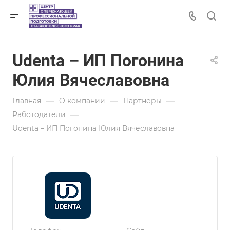
Udenta – ИП Погонина
Юлия Вячеславовна
—
—
—
Главная
О компании
Партнеры
—
Работодатели
Udenta – ИП Погонина Юлия Вячеславовна