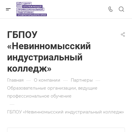
ГБПОУ
«Невинномысский
индустриальный
колледж»
—
—
—
Главная
О компании
Партнеры
Образовательные организации, ведущие
профессиональное обучение
—
ГБПОУ «Невинномысский индустриальный колледж»