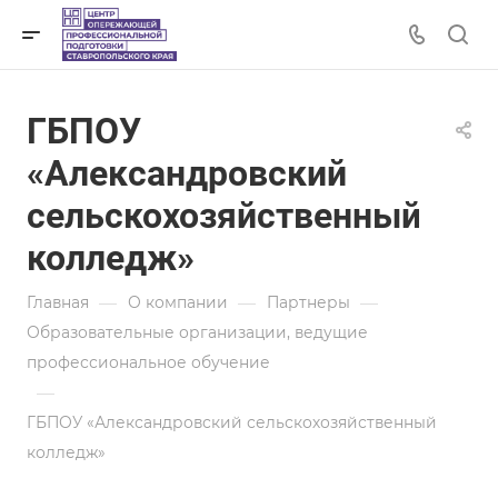
ГБПОУ
«Александровский
сельскохозяйственный
колледж»
—
—
—
Главная
О компании
Партнеры
Образовательные организации, ведущие
профессиональное обучение
—
ГБПОУ «Александровский сельскохозяйственный
колледж»