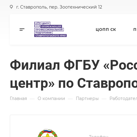
г. Ставрополь, пер. Зоотехнический 12
ЦОПП СК
П
Филиал ФГБУ «Рос
центр» по Ставроп
—
—
—
Главная
О компании
Партнеры
Работодате
Телефон